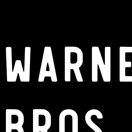
Warn
Bros